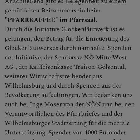
Anschließend gibt es Gelegenheit zu einem
PFARRTEAM
gemütlichen Beisammensein beim
"PFARRKAFFEE" im Pfarrsaal
.
Durch die Initiative Glockenläutwerk ist es
PFARRKIRCHE
gelungen, den Betrag für die Erneuerung des
Glockenläutwerkes durch namhafte Spenden
der Initiative, der Sparkasse NÖ Mitte West
GESCHICHTE DER
AG , der Raiffeisenkasse Traisen-Gölsental,
PFARRE
weiterer Wirtschaftstreibender aus
Wilhelmsburg und durch Spenden aus der
Bevölkerung aufzubringen. Wir bedanken uns
CHRONIK
auch bei Inge Moser von der NÖN und bei den
Verantwortlichen des Pfarrbriefes und der
Wilhelmsburger Stadtzeitung für die mediale
Unterstützung. Spender von 1000 Euro oder