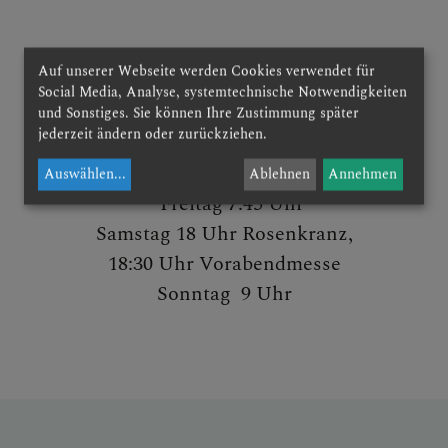
Montag & Freitag 8:30 bis 11 Uhr
Auf unserer Webseite werden Cookies verwendet für
Social Media, Analyse, systemtechnische Notwendigkeiten
Mittwoch 16-18:30 Uhr
und Sonstiges. Sie können Ihre Zustimmung später
jederzeit ändern oder zurückziehen.
Gottesdienste
Auswählen
...
Ablehnen
Annehmen
Freitag 7:45 Uhr
Samstag 18 Uhr Rosenkranz,
18:30 Uhr Vorabendmesse
Sonntag 9 Uhr