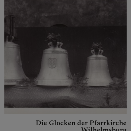
PFARRTEAM
PFARRKIRCHE
GESCHICHTE DER
PFARRE
CHRONIK
Die Glocken der Pfarrkirche
Wilhelmsburg