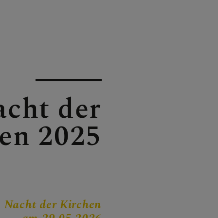
E
cht der
en 2025
 DER PFARRE
 Nacht der Kirchen