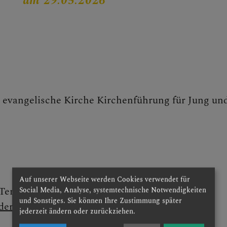
am 29.05.2026
, evangelische Kirche Kirchenführung für Jung und
Auf unserer Webseite werden Cookies verwendet für
ermine anderer Pfarren finden Sie auf
Social Media, Analyse, systemtechnische Notwendigkeiten
und Sonstiges. Sie können Ihre Zustimmung später
erkirchen.at
jederzeit ändern oder zurückziehen.